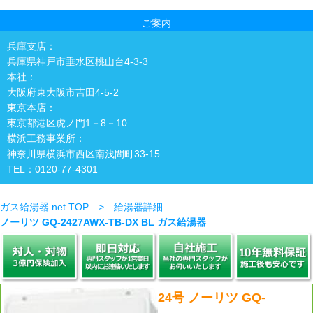
ご案内
兵庫支店：
兵庫県神戸市垂水区桃山台4-3-3
本社：
大阪府東大阪市吉田4-5-2
東京本店：
東京都港区虎ノ門1－8－10
横浜工務事業所：
神奈川県横浜市西区南浅間町33-15
TEL：0120-77-4301
ガス給湯器.net TOP > 給湯器詳細
ノーリツ GQ-2427AWX-TB-DX BL ガス給湯器
24号 ノーリツ GQ-