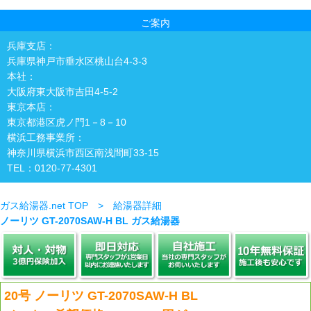
ご案内
兵庫支店：
兵庫県神戸市垂水区桃山台4-3-3
本社：
大阪府東大阪市吉田4-5-2
東京本店：
東京都港区虎ノ門1－8－10
横浜工務事業所：
神奈川県横浜市西区南浅間町33-15
TEL：0120-77-4301
ガス給湯器.net TOP > 給湯器詳細
ノーリツ GT-2070SAW-H BL ガス給湯器
20号 ノーリツ GT-2070SAW-H BL