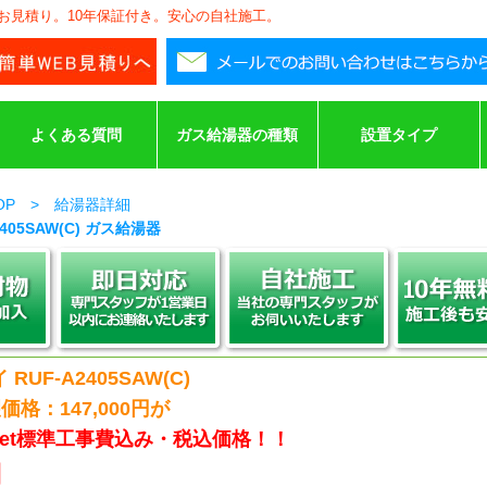
安お見積り。10年保証付き。安心の自社施工。
よくある質問
ガス給湯器の種類
設置タイプ
TOP > 給湯器詳細
405SAW(C) ガス給湯器
RUF-A2405SAW(C)
格：147,000円が
net標準工事費込み・税込価格！！
円