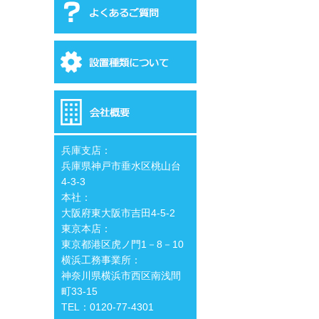
兵庫支店：
兵庫県神戸市垂水区桃山台
4-3-3
本社：
大阪府東大阪市吉田4-5-2
東京本店：
東京都港区虎ノ門1－8－10
横浜工務事業所：
神奈川県横浜市西区南浅間
町33-15
TEL：0120-77-4301