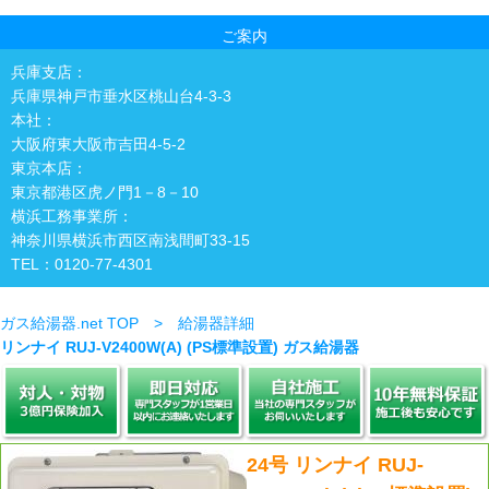
ご案内
兵庫支店：
兵庫県神戸市垂水区桃山台4-3-3
本社：
大阪府東大阪市吉田4-5-2
東京本店：
東京都港区虎ノ門1－8－10
横浜工務事業所：
神奈川県横浜市西区南浅間町33-15
TEL：0120-77-4301
ガス給湯器.net TOP > 給湯器詳細
リンナイ RUJ-V2400W(A) (PS標準設置) ガス給湯器
24号 リンナイ RUJ-