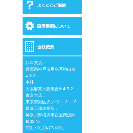
兵庫支店：
兵庫県神戸市垂水区桃山台
4-3-3
本社：
大阪府東大阪市吉田4-5-2
東京本店：
東京都港区虎ノ門1－8－10
横浜工務事業所：
神奈川県横浜市西区南浅間
町33-15
TEL：0120-77-4301