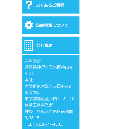
兵庫支店：
兵庫県神戸市垂水区桃山台
4-3-3
本社：
大阪府東大阪市吉田4-5-2
東京本店：
東京都港区虎ノ門1－8－10
横浜工務事業所：
神奈川県横浜市西区南浅間
町33-15
TEL：0120-77-4301