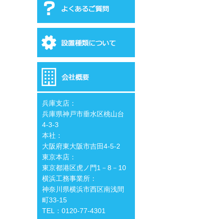
兵庫支店：
兵庫県神戸市垂水区桃山台
4-3-3
本社：
大阪府東大阪市吉田4-5-2
東京本店：
東京都港区虎ノ門1－8－10
横浜工務事業所：
神奈川県横浜市西区南浅間
町33-15
TEL：0120-77-4301