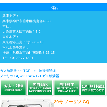
ご案内
兵庫支店：
兵庫県神戸市垂水区桃山台4-3-3
本社：
大阪府東大阪市吉田4-5-2
東京本店：
東京都港区虎ノ門1－8－10
横浜工務事業所：
神奈川県横浜市西区南浅間町33-15
TEL：0120-77-4301
ガス給湯器.net TOP > 給湯器詳細
ノーリツ GQ-2039WS-Ｔ-1 ガス給湯器
20号 ノーリツ GQ-