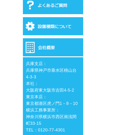
兵庫支店：
兵庫県神戸市垂水区桃山台
4-3-3
本社：
大阪府東大阪市吉田4-5-2
東京本店：
東京都港区虎ノ門1－8－10
横浜工務事業所：
神奈川県横浜市西区南浅間
町33-15
TEL：0120-77-4301