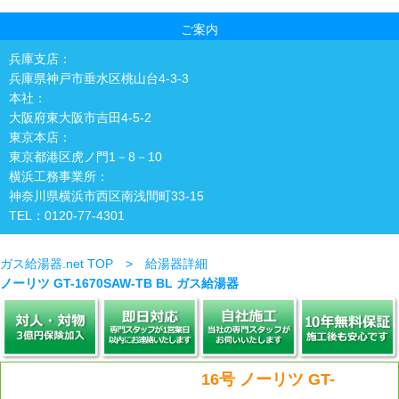
ご案内
兵庫支店：
兵庫県神戸市垂水区桃山台4-3-3
本社：
大阪府東大阪市吉田4-5-2
東京本店：
東京都港区虎ノ門1－8－10
横浜工務事業所：
神奈川県横浜市西区南浅間町33-15
TEL：0120-77-4301
ガス給湯器.net TOP > 給湯器詳細
ノーリツ GT-1670SAW-TB BL ガス給湯器
16号 ノーリツ GT-